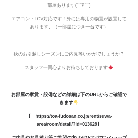
部屋あります(⌒∇⌒)
エアコン・LCV対応です！外には専用の物置が設置して
あります、（一部屋につき一台です）
秋のお引越しシーズンにご内見等いかがでしょうか？
スタッフ一同心よりお待ちしております
お
部屋の家賃・設備などの詳細は下のURLからご確認で
きます
【
https://toa-fudosan.co.jp/rent/suwa-
area/room/detail/?id=013628
】
ご内見やお見積り等ご希望の方はぜひアパマンショップ