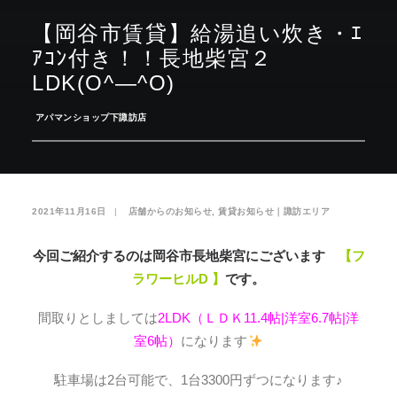
【岡谷市賃貸】給湯追い炊き・ｴ
お気に入り
閲覧履歴
ｱｺﾝ付き！！長地柴宮２
LDK(O^―^O)
­
アパマンショップ下諏訪店
2021年11月16日
|
­
店舗からのお知らせ
,
賃貸お知らせ｜諏訪エリア
今回ご紹介するのは岡谷市長地柴宮にございます
【フ
ラワーヒルD 】
です。
間取りとしましては
2LDK（ＬＤＫ11.4帖|洋室6.7帖|洋
室6帖）
になります
駐車場は2台可能で、1台3300円ずつになります♪