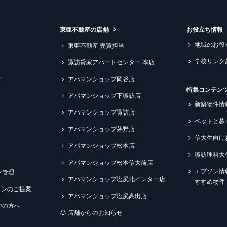
東亜不動産の店舗
お役立ち情報
地域のお役
東亜不動産 売買担当
学校リンク
諏訪貸家アパートセンター 本店
す
アパマンショップ岡谷店
特集コンテン
アパマンショップ下諏訪店
新築物件情
アパマンショップ諏訪店
ペットと暮
アパマンショップ茅野店
信大生向け
アパマンショップ松本店
諏訪理科大
アパマンショップ松本信大前店
エプソン情
ン管理
アパマンショップ塩尻北インター店
すすめ物件
ションのご提案
アパマンショップ塩尻高出店
中の方へ
店舗からのお知らせ