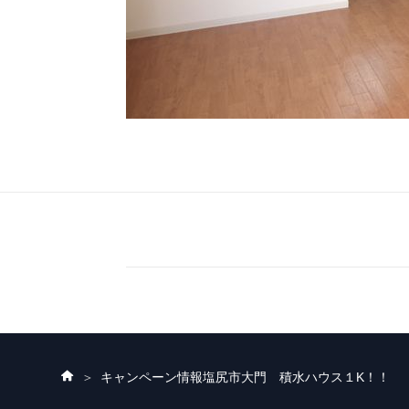
ホ
キャンペーン情報
塩尻市大門 積水ハウス１K！！
ー