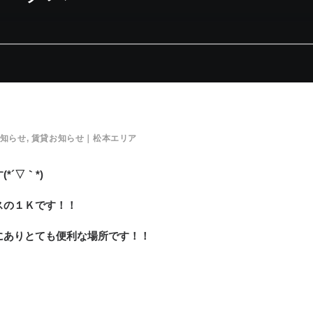
知らせ
,
賃貸お知らせ｜松本エリア
´▽｀*)
スの１Ｋです！！
にありとても便利な場所です！！