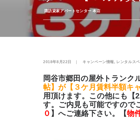
­
諏訪貸家アパートセンター 本店
2018年8月22日
|
­
キャンペーン情報
,
レンタルスペ
岡谷市郷田の屋外トランク
帖】が【３ケ月賃料半額キ
用頂けます。この他にも【2.
す。ご内見も可能ですので
０
】へご連絡下さい。【
物