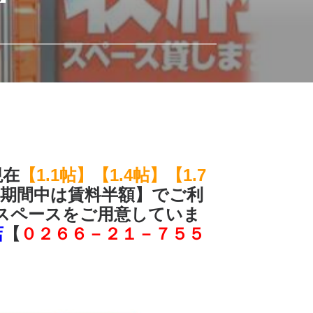
現在
【1.1帖】【1.4帖】【1.7
期間中は賃料半額】でご利
プのスペースをご用意していま
店
【
０２６６－２１－７５５