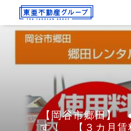
【岡谷市郷田】 
す！ 【３カ月賃