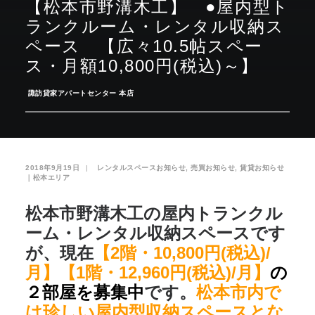
【松本市野溝木工】 ●屋内型ト
ランクルーム・レンタル収納ス
お気に入り
閲覧履歴
ペース 【広々10.5帖スペー
ス・月額10,800円(税込)～】
­
諏訪貸家アパートセンター 本店
2018年9月19日
|
­
レンタルスペースお知らせ
,
売買お知らせ
,
賃貸お知らせ
｜松本エリア
松本市野溝木工の屋内トランクル
ーム・レンタル収納スペースです
が、現在
【2階・10,800円(税込)/
月】【1階・12,960円(税込)/月】
の
２部屋を募集中
です。
松本市内で
は珍しい屋内型収納スペースとな