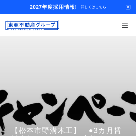
2027年度採用情報!
詳しくはこちら
借りる
買う
店舗
オーナー様
入居者様専用
解約のお申込み
企業情報
お問い合わせ
【松本市野溝木工】 ●3カ月賃