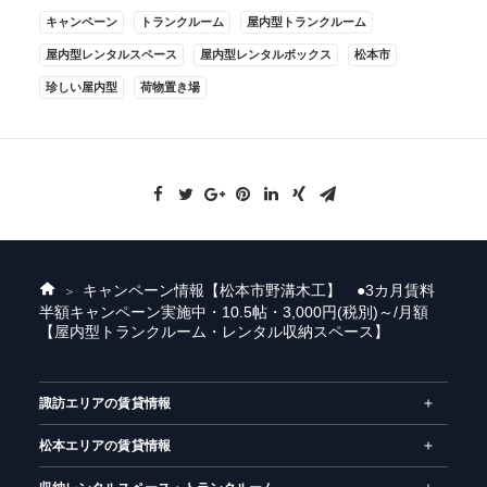
キャンペーン
トランクルーム
屋内型トランクルーム
屋内型レンタルスペース
屋内型レンタルボックス
松本市
珍しい屋内型
荷物置き場
キャンペーン情報
【松本市野溝木工】 ●3カ月賃料
ホ
半額キャンペーン実施中・10.5帖・3,000円(税別)～/月額
ー
【屋内型トランクルーム・レンタル収納スペース】
ム
諏訪エリアの賃貸情報
松本エリアの賃貸情報