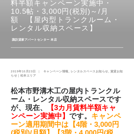
料半額キャンペーン実施中・
10.5帖・3,000円(税別)～/月
お気に入り
閲覧履歴
額 【屋内型トランクルーム・
レンタル収納スペース】
­
諏訪貸家アパートセンター 本店
2019年10月23日
|
­
キャンペーン情報
,
レンタルスペースお知らせ
,
賃貸お知
らせ｜松本エリア
松本市野溝木工の屋内トランクル
ーム・レンタル収納スペースです
が、現在、
【3カ月賃料半額キャ
ンペーン実施中】
です。
キャンペ
ーン適用期間中は【4階・3,000円
(税別)/月額】【3階・4,000円(税