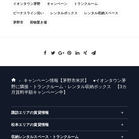
イオンタウン茅野
キャンペーン
トランクルーム
ビーナスライン沿い
レンタルボックス
レンタル収納スペース
茅野市
荷物置き場
キャンペーン情報
【茅野市米沢】 ●イオンタウン茅
ホ
野に隣接・トランクルーム・レンタル収納ボックス 【3カ
ー
月賃料半額キャンペーン中】
ム
諏訪エリアの賃貸情報
松本エリアの賃貸情報
収納レンタルスペース・トランクルーム