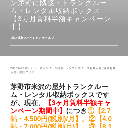
ン茅野に隣接・トランクルー
ム・レンタル収納ボックス
お気に入り
閲覧履歴
【3カ月賃料半額キャンペーン
中】
­
諏訪貸家アパートセンター 本店
2019年12月5日
|
­
キャンペーン情報
,
レンタルスペースお知らせ
,
賃貸お知
らせ｜諏訪エリア
茅野市米沢の屋外トランクルー
ム・レンタル収納ボックス
です
が、現在、
【3ヶ月賃料半額キャ
ンペーン期間中】
につき
①【2.7
帖・4,500円(税別)/月】、②【4.0
帖・7,000円(税別/月)】、③【8.1