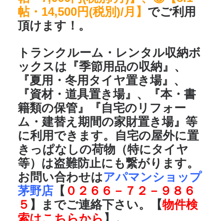
帖・14,500円(税別)/月】
でご利用
頂けます！。
トランクルーム・レンタル収納ボ
ックスは
『季節用品の収納』、
『夏用・冬用タイヤ置き場』、
『資材・道具置き場』、『本・書
籍類の保管』『自宅のリフォー
ム・建替え期間の家財置き場』
等
に利用できます。自宅の屋外に置
きっぱなしの荷物（特にタイヤ
等）は盗難防止にも繋がります。
お問い合わせは
アパマンショップ
茅野店
【
０２６６－７２－９８６
５
】までご連絡下さい。【
物件検
索はこちらから
】。