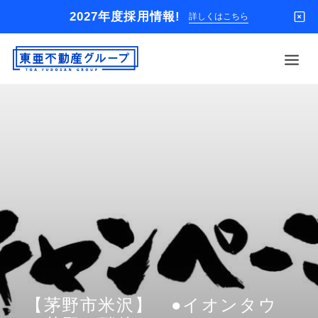
2027年度採用情報!
詳しくはこちら
借りる
買う
店舗
オーナー様
入居者様専用
解約のお申込み
企業情報
お問い合わせ
【茅野市米沢】 ●イオンタウ