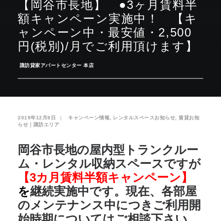
【岡谷市長地】 ●3ヶ月賃料半
額キャンペーン実施中！ 【キ
お気に入り
閲覧履歴
ャンペーン中・最安値・2,500
円(税別)/月でご利用頂けます】
­
諏訪貸家アパートセンター 本店
2019年12月8日
|
­
キャンペーン情報
,
レンタルスペースお知らせ
,
賃貸お知
らせ｜諏訪エリア
岡谷市長地の屋内型トランクルー
ム・レンタル収納スペース
ですが
【3カ月賃料半額キャンペーン】
を
継続実施中です。現在、各部屋
のメンテナンス中につきご利用開
始時期についてはご相談下さい。