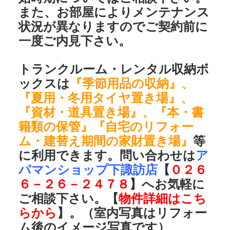
また、お部屋によりメンテナンス
状況が異なりますのでご契約前に
一度ご内見下さい。
トランクルーム・レンタル収納ボ
ックスは
『季節用品の収納』、
『夏用・冬用タイヤ置き場』、
『資材・道具置き場』、『本・書
籍類の保管』『自宅のリフォー
ム・建替え期間の家財置き場』
等
に利用できます。問い合わせは
ア
パマンショップ下諏訪店
【
０２６
６－２６－２４７８
】へお気軽に
ご相談下さい。【
物件詳細はこち
らから
】。（室内写真はリフォー
ム後のイメージ写真です）