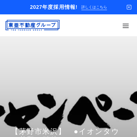
2027年度採用情報!
詳しくはこちら
借りる
買う
店舗
オーナー様
入居者様専用
解約のお申込み
企業情報
お問い合わせ
【茅野市米沢】 ●イオンタウ