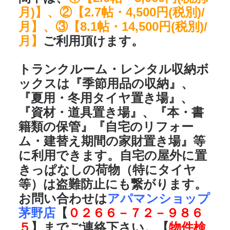
月)】、②【2.7帖・4,500円(税別)/
月】、③【8.1帖・14,500円(税別)/
月】
ご利用頂けます。
トランクルーム・レンタル収納ボ
ックスは
『季節用品の収納』、
『夏用・冬用タイヤ置き場』、
『資材・道具置き場』、『本・書
籍類の保管』『自宅のリフォー
ム・建替え期間の家財置き場』
等
に利用できます。自宅の屋外に置
きっぱなしの荷物（特にタイヤ
等）は盗難防止にも繋がります。
お問い合わせは
アパマンショップ
茅野店
【
０２６６－７２－９８６
５
】までご連絡下さい。【
物件検