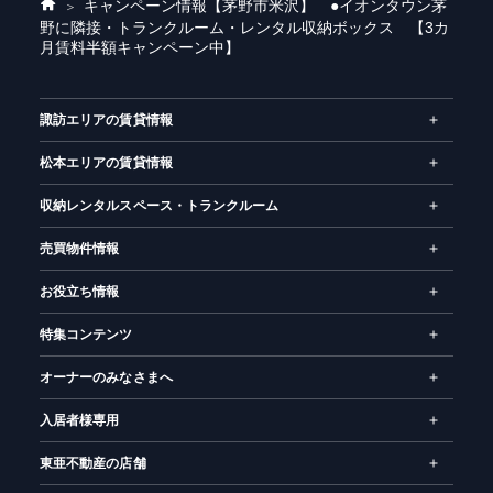
キャンペーン情報
【茅野市米沢】 ●イオンタウン茅
ホ
野に隣接・トランクルーム・レンタル収納ボックス 【3カ
ー
月賃料半額キャンペーン中】
ム
諏訪エリアの賃貸情報
松本エリアの賃貸情報
収納レンタルスペース・トランクルーム
売買物件情報
お役立ち情報
特集コンテンツ
オーナーのみなさまへ
入居者様専用
東亜不動産の店舗