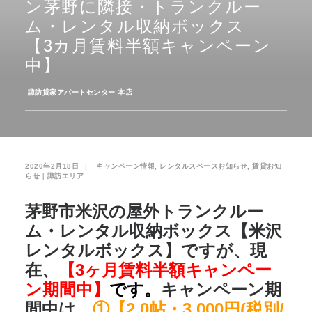
ン茅野に隣接・トランクルー
ム・レンタル収納ボックス
お気に入り
閲覧履歴
【3カ月賃料半額キャンペーン
中】
­
諏訪貸家アパートセンター 本店
2020年2月18日
|
­
キャンペーン情報
,
レンタルスペースお知らせ
,
賃貸お知
らせ｜諏訪エリア
茅野市米沢の屋外トランクルー
ム・レンタル収納ボックス【米沢
レンタルボックス】
ですが、現
在、
【3ヶ月賃料半額キャンペー
ン期間中】
です。
キャンペーン期
間中は、
①【2.0帖・3,000円(税別/