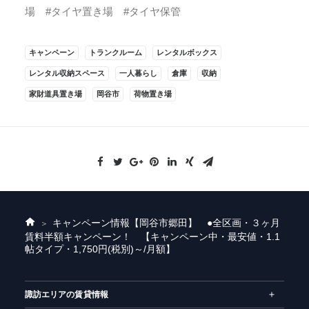
場 #タイヤ置き場 #タイヤ保管
キャンペーン
トランクルーム
レンタルボックス
レンタル収納スペース
一人暮らし
倉庫
収納
家財道具置き場
岡谷市
荷物置き場
キャンペーン情報
【岡谷市郷田】 ●全区画・３ヶ月
ホ
賃料半額キャンペーン！ 【キャンペーン中・最安値・1.1
ー
帖タイプ・1,750円(税別)～/月額】
ム
諏訪エリアの賃貸情報