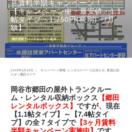
月賃料半額キャンペーン！
【キャンペーン中・最安値・1.1
お気に入り
閲覧履歴
帖タイプ・1,750円(税別)～/月
額】
­
諏訪貸家アパートセンター 本店
2020年4月18日
|
­
キャンペーン情報
,
レンタルスペースお知らせ
,
賃貸お知
らせ｜諏訪エリア
岡谷市郷田の屋外トランクルー
ム・レンタル収納ボックス
【郷田
レンタルボックス】
ですが、現在
【1.1帖タイプ】～【7.4帖タイ
プ】の全７タイプで
【
3ヶ月賃料
半額キャンペーン実施中】
です。