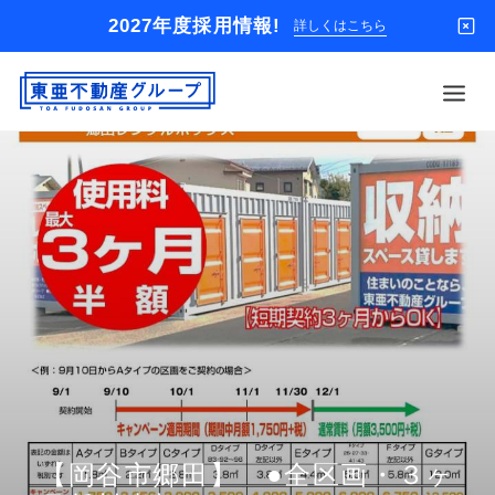
2027年度採用情報!
詳しくはこちら
借りる
買う
店舗
オーナー様
入居者様専用
解約のお申込み
企業情報
お問い合わせ
【岡谷市郷田】 ●全区画・３ヶ