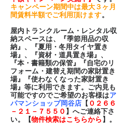
キャンペーン期間中は最大３ヶ月
間賃料半額でご利用頂けます
。
屋内トランクルーム・レンタル収
納スペースは、
『季節用品の収
納』、『夏用・冬用タイヤ置き
場』、『資材・道具置き場』、
『本・書籍類の保管』『自宅のリ
フォーム・建替え期間の家財置き
場』『使わなくなった家財置き
場』
等に利用できます。ご内見も
可能ですのでご希望のお客様は
ア
パマンショップ岡谷店
【
０２６６
－２１－７５５０
】へご連絡下さ
い。【
物件検索はこちらから
】。