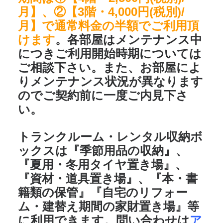
月】、②【3階・4,000円(税別)/
月】で通常料金の半額でご利用頂
けます
。各部屋はメンテナンス中
につきご利用開始時期については
ご相談下さい。また、お部屋によ
りメンテナンス状況が異なります
のでご契約前に一度ご内見下さ
い。
トランクルーム・レンタル収納ボ
ックスは
『季節用品の収納』、
『夏用・冬用タイヤ置き場』、
『資材・道具置き場』、『本・書
籍類の保管』『自宅のリフォー
ム・建替え期間の家財置き場』
等
に利用できます。問い合わせは
ア