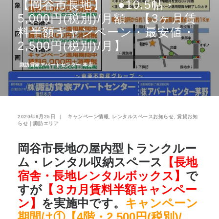
【岡谷市長地】 ●10.5帖・
5,000円(税別)/月額 【3ヶ月賃
お気に入り
閲覧履歴
料半額キャンペーン・最安値・
2,500円(税別)/月】
­
諏訪貸家アパートセンター 本店
2020年9月25日
|
­
キャンペーン情報
,
レンタルスペースお知らせ
,
賃貸お知
らせ｜諏訪エリア
岡谷市長地の屋内型トランクルー
ム・レンタル収納スペース
【長地
宿舎・長地レンタルボックス】
で
すが
【３カ月賃料半額キャンペー
ン】
を実施中です。
キャンペーン
期間は①【4階・2,500円(税別)/