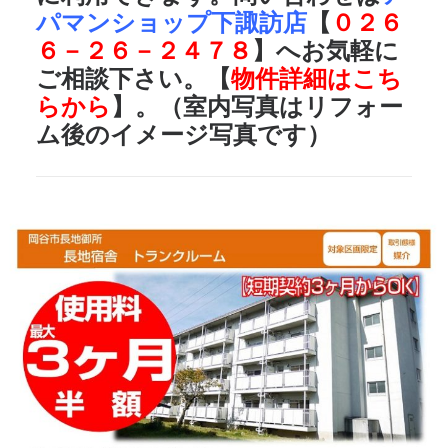
パマンショップ下諏訪店
【
０２６
６－２６－２４７８
】へお気軽に
ご相談下さい。【
物件詳細はこち
らから
】。（室内写真はリフォー
ム後のイメージ写真です）