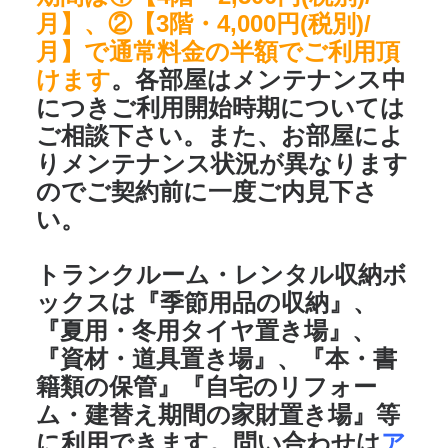
月】、②【3階・4,000円(税別)/
月】で通常料金の半額でご利用頂
けます
。各部屋はメンテナンス中
につきご利用開始時期については
ご相談下さい。また、お部屋によ
りメンテナンス状況が異なります
のでご契約前に一度ご内見下さ
い。
トランクルーム・レンタル収納ボ
ックスは
『季節用品の収納』、
『夏用・冬用タイヤ置き場』、
『資材・道具置き場』、『本・書
籍類の保管』『自宅のリフォー
ム・建替え期間の家財置き場』
等
に利用できます。問い合わせは
ア