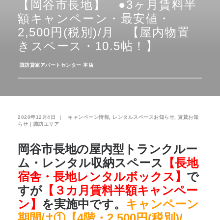
【岡谷市長地】 ●3ヶ月賃料半
額キャンペーン・最安値・
お気に入り
閲覧履歴
2,500円(税別)/月 【屋内物置
きスペース・10.5帖！】
­
諏訪貸家アパートセンター 本店
2020年12月4日
|
­
キャンペーン情報
,
レンタルスペースお知らせ
,
賃貸お知
らせ｜諏訪エリア
岡谷市長地の屋内型トランクルー
ム・レンタル収納スペース
【長地
宿舎・長地レンタルボックス】
で
すが
【３カ月賃料半額キャンペー
ン】
を実施中です。
キャンペーン
期間は①【4階・2,500円(税別)/