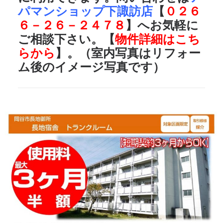
パマンショップ下諏訪店
【
０２６
６－２６－２４７８
】へお気軽に
ご相談下さい。【
物件詳細はこち
らから
】。（室内写真はリフォー
ム後のイメージ写真です）