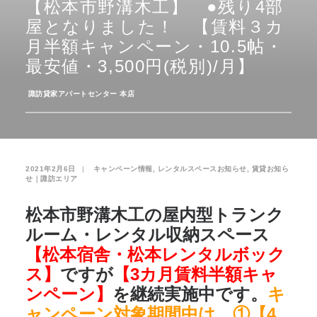
【松本市野溝木工】 ●残り4部
屋となりました！ 【賃料３カ
お気に入り
閲覧履歴
月半額キャンペーン・10.5帖・
最安値・3,500円(税別)/月】
­
諏訪貸家アパートセンター 本店
2021年2月6日
|
­
キャンペーン情報
,
レンタルスペースお知らせ
,
賃貸お知ら
せ｜諏訪エリア
松本市野溝木工の屋内型トランク
ルーム・レンタル収納スペース
【松本宿舎・松本レンタルボック
ス】
ですが
【3カ月賃料半額キャ
ンペーン】
を継続実施中です。
キ
ャンペーン対象期間中は、①【4