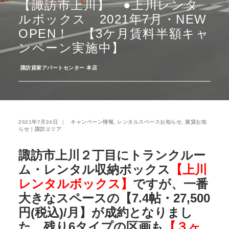
【諏訪市上川】 ●上川レンタ
ルボックス 2021年7月・NEW
お気に入り
閲覧履歴
OPEN！ 【3ケ月賃料半額キャ
ンペーン実施中】
­
諏訪貸家アパートセンター 本店
2021年7月24日
|
­
キャンペーン情報
,
レンタルスペースお知らせ
,
賃貸お知
らせ｜諏訪エリア
諏訪市上川２丁目にトランクルー
ム・レンタル収納ボックス
【上川
レンタルボックス】
ですが、一番
大きなスペースの【7.4帖・27,500
円(税込)/月】が成約となりまし
た。残り6タイプの区画も
【３ヶ