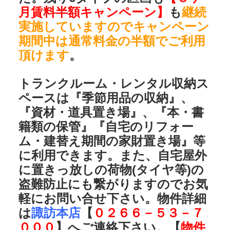
月賃料半額キャンペーン】
も
継続
実施していますのでキャンペーン
期間中は通常料金の半額でご利用
頂けます
。
トランクルーム・レンタル収納ス
ペースは
『季節用品の収納』、
『資材・道具置き場』、『本・書
籍類の保管』『自宅のリフォー
ム・建替え期間の家財置き場』
等
に利用できます。また、自宅屋外
に置きっ放しの荷物(タイヤ等)の
盗難防止にも繋がりますのでお気
軽にお問い合せ下さい。物件詳細
は
諏訪本店
【
０２６６－５３－７
０００
】へご連絡下さい。【
物件