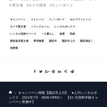
ヤ置き場 #タイヤ保管 #スノーボード
キャンペーン
ストレージ
スノーボード
セルフストレージ
タイヤ置き場
トランクルーム
レンタルボックス
レンタル収納スペース
一人暮らし
倉庫
収納
家財道具置き場
専用物置
諏訪市
諏訪市上川
諏訪湖近く
長野県
キャンペーン情報
【諏訪市上川】 ●上川レンタルボ
ホ
ックス 2021年7月・NEW OPEN！ 【3ケ月賃料半額キャ
ー
ンペーン実施中】
ム