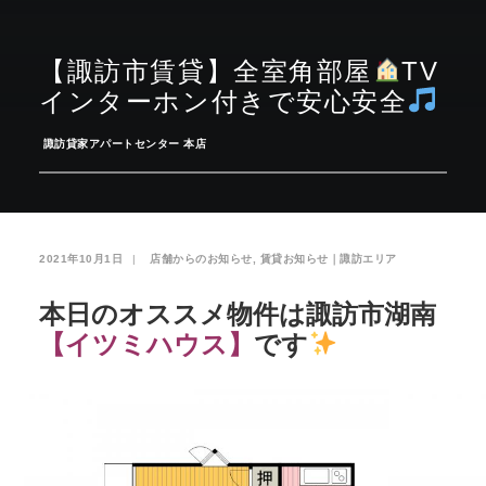
お気に入り
閲覧履歴
【諏訪市賃貸】全室角部屋
TV
インターホン付きで安心安全
­
諏訪貸家アパートセンター 本店
2021年10月1日
|
­
店舗からのお知らせ
,
賃貸お知らせ｜諏訪エリア
本日のオススメ物件は諏訪市湖南
【イツミハウス
】
です