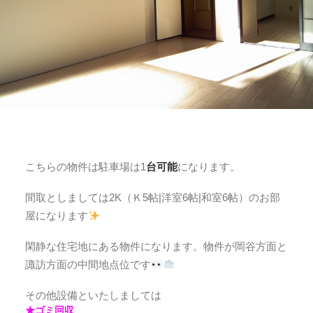
こちらの物件は駐車場は1
台可能
になります。
間取としましては2K（Ｋ5帖|洋室6帖|和室6帖）のお部
屋になります
閑静な住宅地にある物件になります。物件が岡谷方面と
諏訪方面の中間地点位です
その他設備といたしましては
★ゴミ回収