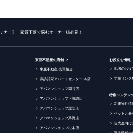
ミナー】 家賃下落で悩むオーナー様必見！
東亜不動産の店舗
お役立ち情報
地域のお役
東亜不動産 売買担当
学校リンク
諏訪貸家アパートセンター 本店
す
アパマンショップ岡谷店
特集コンテン
アパマンショップ下諏訪店
新築物件情
アパマンショップ諏訪店
ペットと暮
アパマンショップ茅野店
信大生向け
アパマンショップ松本店