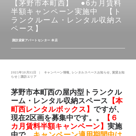
【茅野市本町西】 ●6カ月賃料
半額キャンペーン実施中 【ト
お気に入り
閲覧履歴
ランクルーム・レンタル収納ス
ペース】
­
諏訪貸家アパートセンター 本店
2021年10月31日
|
­
キャンペーン情報
,
レンタルスペースお知らせ
,
賃貸お知
らせ｜諏訪エリア
茅野市本町西の屋内型トランクル
ーム・レンタル収納スペース
【本
町西レンタルボックス】
ですが、
現在2区画を募集中です。。
【６
カ月賃料半額キャンペーン】
実施
中で、
キャンペーン適用期間中は