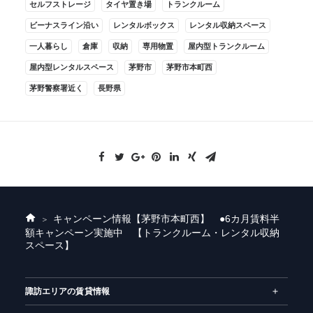
セルフストレージ
タイヤ置き場
トランクルーム
ビーナスライン沿い
レンタルボックス
レンタル収納スペース
一人暮らし
倉庫
収納
専用物置
屋内型トランクルーム
屋内型レンタルスペース
茅野市
茅野市本町西
茅野警察署近く
長野県
キャンペーン情報
【茅野市本町西】 ●6カ月賃料半
ホ
額キャンペーン実施中 【トランクルーム・レンタル収納
ー
スペース】
ム
諏訪エリアの賃貸情報