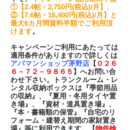
①【2.4帖・2,750円(税込)/月】、
②【7.6帖・15,400円(税込)/月】と
最大6カ月間賃料半額でご利用頂
けます
。
キャンペーンご利用にあたっては
適用条件がありますので詳しくは
アパマンショップ茅野店
【
０２６
６－７２－９８６５
】へお問い合
わせ下さい。トランクルーム・レ
ンタル収納ボックスは
『季節用品
の収納』、『夏用・冬用タイヤ置
き場』、『資材・道具置き場』、
『本・書籍類の保管』『自宅のリ
フォーム・建替え期間の家財置き
場』
等に利用できます。【
物件検