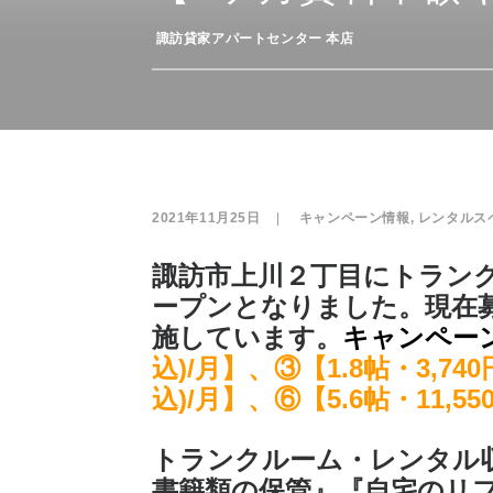
­
諏訪貸家アパートセンター 本店
2021年11月25日
|
­
キャンペーン情報
,
レンタルス
諏訪市上川２丁目にトラン
ープンとなりました。現在
施しています。
キャンペー
込)/月】、③【1.8帖・3,740
込)/月】、⑥【5.6帖・11,55
トランクルーム・レンタル
書籍類の保管』『自宅のリ