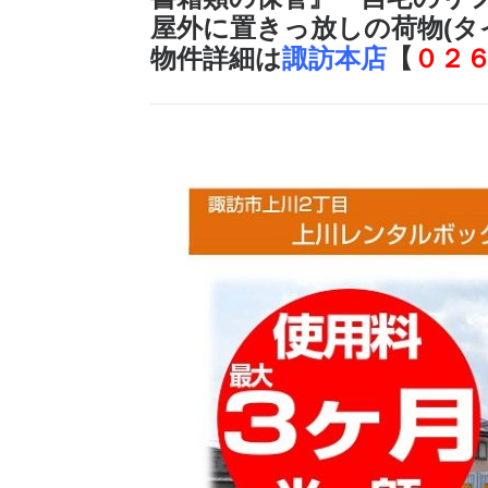
屋外に置きっ放しの荷物(タ
物件詳細は
諏訪本店
【
０２