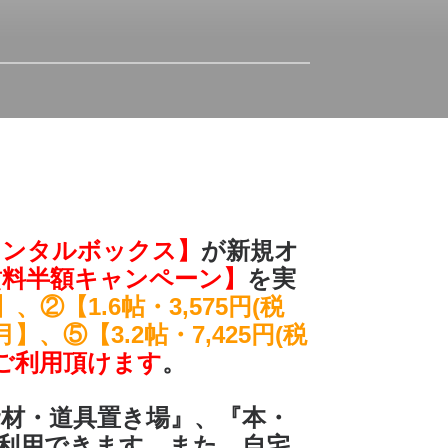
レンタルボックス】
が新規オ
賃料半額キャンペーン】
を実
月】、②【1.6帖・3,575円(税
/月】、⑤【3.2帖・7,425円(税
ご利用頂けます
。
資材・道具置き場』、『本・
利用できます。また、自宅