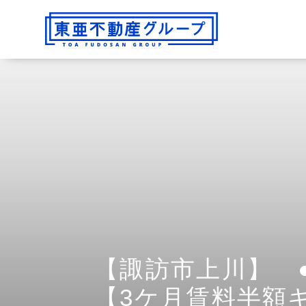
【諏訪市上川】 
【3ケ月賃料半額