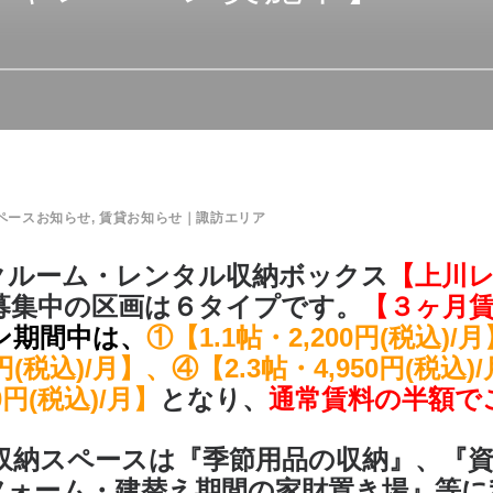
ペースお知らせ
,
賃貸お知らせ｜諏訪エリア
クルーム・レンタル収納ボックス
【上川
募集中の区画は６タイプです。
【３ヶ月
ン期間中は、
①【1.1帖・2,200円(税込)/
円(税込)/月】、④【2.3帖・4,950円(税込)
0円(税込)/月】
となり、
通常賃料の半額で
収納スペースは
『季節用品の収納』、『
フォーム・建替え期間の家財置き場』
等に