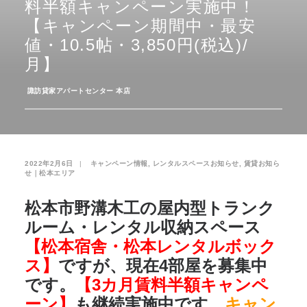
料半額キャンペーン実施中！
【キャンペーン期間中・最安
お気に入り
閲覧履歴
値・10.5帖・3,850円(税込)/
月】
­
諏訪貸家アパートセンター 本店
2022年2月6日
|
­
キャンペーン情報
,
レンタルスペースお知らせ
,
賃貸お知ら
せ｜松本エリア
松本市野溝木工の屋内型トランク
ルーム・レンタル収納スペース
【松本宿舎・松本レンタルボック
ス】
ですが、現在4部屋を募集中
です。
【3カ月賃料半額キャンペ
ーン】
も継続実施中です。
キャン