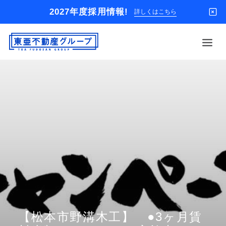
2027年度採用情報!
詳しくはこちら
借りる
買う
店舗
オーナー様
入居者様専用
解約のお申込み
企業情報
お問い合わせ
【松本市野溝木工】 ●3ヶ月賃