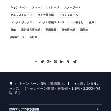
キャンペーン
スキー
ストレージ
スノーボード
セルフストレージ
タイヤ置き場
トランクルーム
レンタルボックス
レンタル収納スペース
一人暮らし
倉庫
収納
家財道具置き場
専用物置
荷物置き場
諏訪市
諏訪市上川
長野県
キャンペーン情報
【諏訪市上川】 ●上川レンタルボ
ホ
ックス 【キャンペーン期間・最安値・1.1帖・2,200円(税
ー
込)/月】
ム
諏訪エリアの賃貸情報