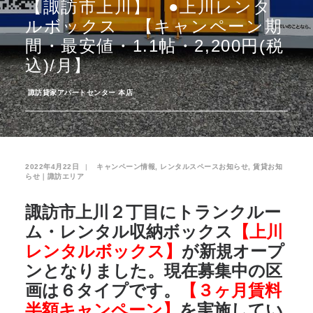
【諏訪市上川】 ●上川レンタ
ルボックス 【キャンペーン期
お気に入り
閲覧履歴
間・最安値・1.1帖・2,200円(税
込)/月】
­
諏訪貸家アパートセンター 本店
2022年4月22日
|
­
キャンペーン情報
,
レンタルスペースお知らせ
,
賃貸お知
らせ｜諏訪エリア
諏訪市上川２丁目にトランクルー
ム・レンタル収納ボックス
【上川
レンタルボックス】
が新規オープ
ンとなりました。現在募集中の区
画は６タイプです。
【３ヶ月賃料
半額キャンペーン】
を実施してい