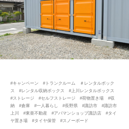
#キャンペーン #トランクルーム ＃レンタルボック
ス #レンタル収納ボックス #上川レンタルボックス
#ストレージ #セルフストレージ #荷物置き場 #収
納 #倉庫 #一人暮らし #長野県 #諏訪市 #諏訪市
上川 #東亜不動産 #アパマンショップ諏訪店 #タイ
ヤ置き場 #タイヤ保管 #スノーボード