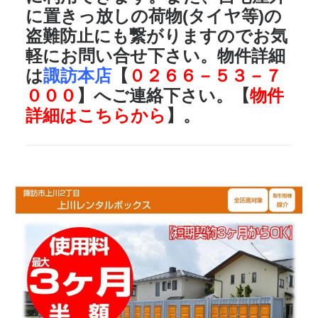
に置きっ放しの荷物(タイヤ等)の
盗難防止にも繋がりますのでお気
軽にお問い合せ下さい。物件詳細
は
諏訪本店
【
０２６６－５３－７
０００
】へご連絡下さい。【
物件
詳細はこちらから
】。