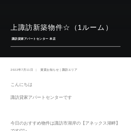
お気に入り
閲覧履歴
上諏訪新築物件☆（1ルーム）
­
諏訪貸家アパートセンター 本店
2022年7月11日
|
­
賃貸お知らせ｜諏訪エリア
こんにちは
諏訪貸家アパートセンターです
今日のおすすめ物件は諏訪市湖岸の【アネックス湖畔】
です(^^♪