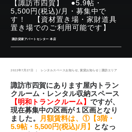
【諏訪市四賀】 ●5.9帖・
5,500円(税込)/月・募集中で
お気に入り
閲覧履歴
す！ 【資材置き場・家財道具
置き場でのご利用可能です】
­
諏訪貸家アパートセンター 本店
2022年7月27日
|
­
レンタルスペースお知らせ
,
賃貸お知らせ｜諏訪エリア
諏訪市四賀にあります屋内トラン
クルーム・レンタル収納スペース
【明和トランクルーム】
ですが、
現在募集中の区画が１区画となり
ました。
月額賃料は、①【3階・
5.9帖・5,500円(税込)/月】
となっ