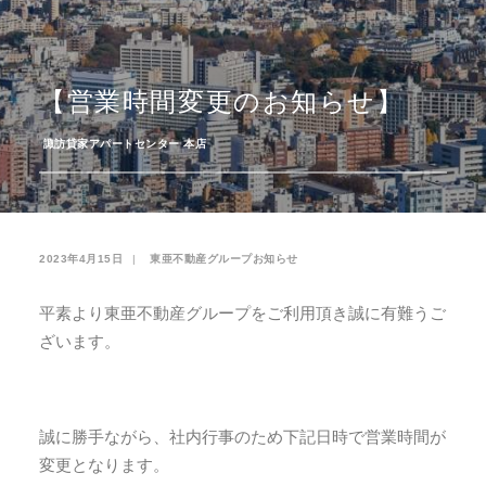
お気に入り
閲覧履歴
【営業時間変更のお知らせ】
­
諏訪貸家アパートセンター 本店
2023年4月15日
|
­
東亜不動産グループお知らせ
平素より東亜不動産グループをご利用頂き誠に有難うご
ざいます。
誠に勝手ながら、社内行事のため下記日時で営業時間が
変更となります。