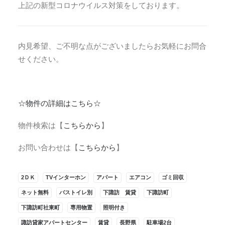
上記の新型コロナウイルス対策をしております。
内見希望、ご不明な点がございましたらお気軽にお問合
せください。
☆物件の詳細はこちら☆
物件検索は【
こちらから
】
お問い合わせは【
こちらから
】
2ＤＫ
TVインターホン
アパート
エアコン
ゴミ回収
ネット無料
バストイレ別
下諏訪 賃貸
下諏訪町
下諏訪町社東町
専用物置
照明付き
諏訪貸家アパートセンター
賃貸
長野県
駐車場2台