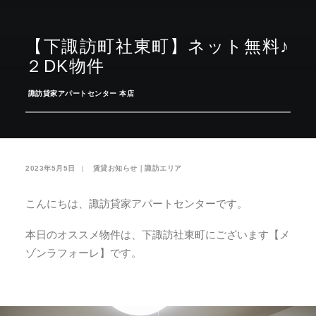
お気に入り
閲覧履歴
【下諏訪町社東町】ネット無料♪
２DK物件
­
諏訪貸家アパートセンター 本店
2023年5月5日
|
­
賃貸お知らせ｜諏訪エリア
こんにちは、諏訪貸家アパートセンターです。
本日のオススメ物件は、下諏訪社東町にございます【メ
ゾンラフォーレ】です。