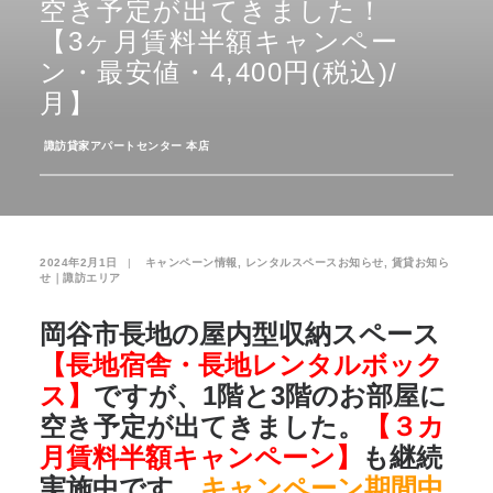
空き予定が出てきました！
【3ヶ月賃料半額キャンペー
お気に入り
閲覧履歴
ン・最安値・4,400円(税込)/
月】
­
諏訪貸家アパートセンター 本店
2024年2月1日
|
­
キャンペーン情報
,
レンタルスペースお知らせ
,
賃貸お知ら
せ｜諏訪エリア
岡谷市長地の屋内型収納スペース
【長地宿舎・長地レンタルボック
ス】
ですが、1階と3階のお部屋に
空き予定が出てきました。
【３カ
月賃料半額キャンペーン】
も継続
実施中です。
キャンペーン期間中