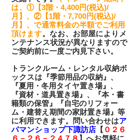
は、①【3階・4,400円(税込)/
月】、②【1階・7,700円(税込)/
月】、で通常料金の半額でご利用
頂けます
。なお、お部屋によりメ
ンテナンス状況が異なりますので
ご契約前に一度ご内見下さい。
トランクルーム・レンタル収納ボ
ックスは
『季節用品の収納』、
『夏用・冬用タイヤ置き場』、
『資材・道具置き場』、『本・書
籍類の保管』『自宅のリフォー
ム・建替え期間の家財置き場』
等
に利用できます。問い合わせは
ア
パマンショップ下諏訪店
【
０２６
６－２６－２４７８
】へお気軽に