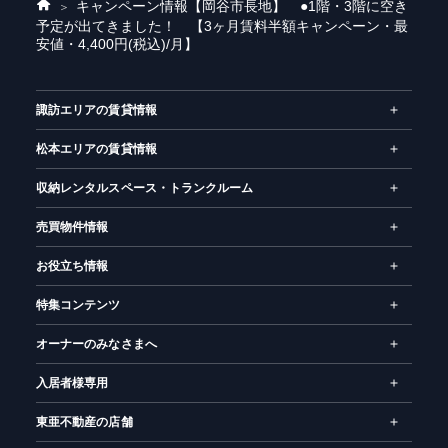
キャンペーン情報
【岡谷市長地】 ●1階・3階に空き
ホ
予定が出てきました！ 【3ヶ月賃料半額キャンペーン・最
ー
安値・4,400円(税込)/月】
ム
諏訪エリアの賃貸情報
松本エリアの賃貸情報
収納レンタルスペース・トランクルーム
売買物件情報
お役立ち情報
特集コンテンツ
オーナーのみなさまへ
入居者様専用
東亜不動産の店舗