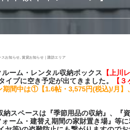
ースお知らせ
,
賃貸お知らせ｜諏訪エリア
クルーム・レンタル収納ボックス
【上川
帖タイプに空き予定が出てきました。
【３
期間中は①【1.6帖・3,575円(税込)/
収納スペースは
『季節用品の収納』、『
フォーム・建替え期間の家財置き場』
等に
イヤ等)の盗難防止にも繋がりますので