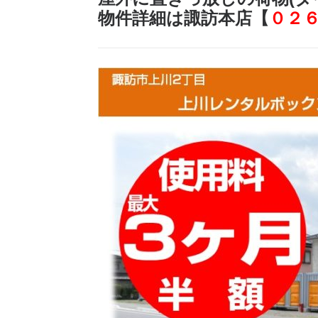
物件詳細は
諏訪本店
【
０２