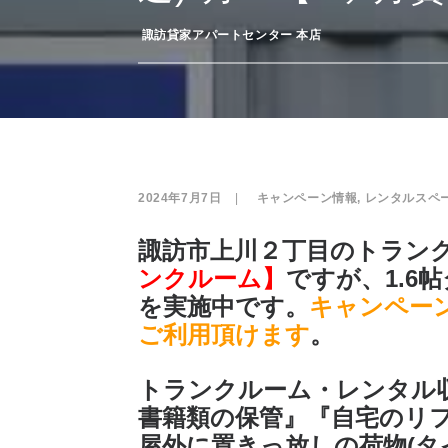
­
諏訪貸家アパートセンター 本店
2024年7月7日
|
­
キャンペーン情報
,
レンタルスペ
諏訪市上川２丁目のトラン
ンクルーム】
ですが、1.6
を実施中です。
キャンペーン
ご利用頂けます
。
トランクルーム・レンタル
書籍類の保管』『自宅のリ
屋外に置きっ放しの荷物(タ