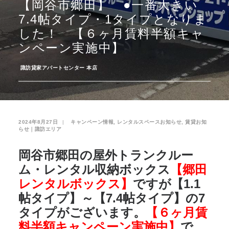
【岡谷市郷田】 ●一番大きい
7.4帖タイプ・1タイプとなりま
お気に入り
閲覧履歴
した！ 【６ヶ月賃料半額キャ
ンペーン実施中】
­
諏訪貸家アパートセンター 本店
2024年8月27日
|
­
キャンペーン情報
,
レンタルスペースお知らせ
,
賃貸お知
らせ｜諏訪エリア
岡谷市郷田の屋外トランクルー
ム・レンタル収納ボックス
【郷田
レンタルボックス】
ですが【1.1
帖タイプ】～【7.4帖タイプ】の7
タイプがございます。
【６ヶ月賃
料半額キャンペーン実施中】
で