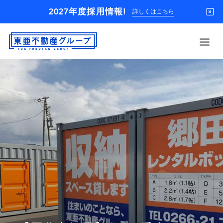
2027年度採用情報!
詳しくはこちら
借りる
買う
店舗
オーナー様
入居者様専用
解約のお申込み
企業情報
お問い合わせ