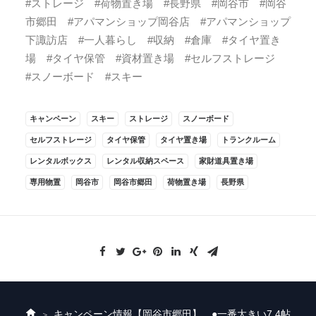
#ストレージ #荷物置き場 #長野県 #岡谷市 #岡谷
市郷田 #アパマンショップ岡谷店 #アパマンショップ
下諏訪店 #一人暮らし #収納 #倉庫 #タイヤ置き
場 #タイヤ保管 #資材置き場 #セルフストレージ
#スノーボード #スキー
キャンペーン
スキー
ストレージ
スノーボード
セルフストレージ
タイヤ保管
タイヤ置き場
トランクルーム
レンタルボックス
レンタル収納スペース
家財道具置き場
専用物置
岡谷市
岡谷市郷田
荷物置き場
長野県
キャンペーン情報
【岡谷市郷田】 ●一番大きい7.4帖
ホ