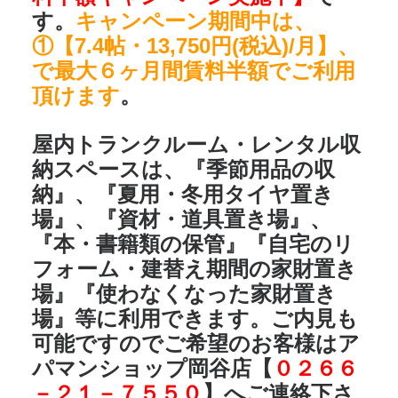
す。
キャンペーン期間中は、
①【7.4帖・13,750円(税込)/月】、
で最大６ヶ月間賃料半額でご利用
頂けます
。
屋内トランクルーム・レンタル収
納スペースは、『季節用品の収
納』、『夏用・冬用タイヤ置き
場』、『資材・道具置き場』、
『本・書籍類の保管』『自宅のリ
フォーム・建替え期間の家財置き
場』『使わなくなった家財置き
場』等に利用できます。ご内見も
可能ですのでご希望のお客様は
ア
パマンショップ岡谷店
【
０２６６
－２１－７５５０
】へご連絡下さ