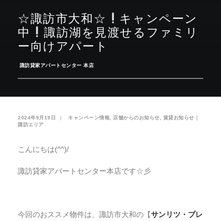
☆諏訪市大和☆
お気に入り
キャンペーン
閲覧履歴
中
諏訪湖を見渡せるファミリ
ー向けアパート
­
諏訪貸家アパートセンター 本店
2024年9月19日
|
­
キャンペーン情報
,
店舗からのお知らせ
,
賃貸お知らせ｜
諏訪エリア
こんにちは(^^)/
諏訪貸家アパートセンター本店です☆彡
今回のおススメ物件は、諏訪市大和の【
サンリツ・プレ