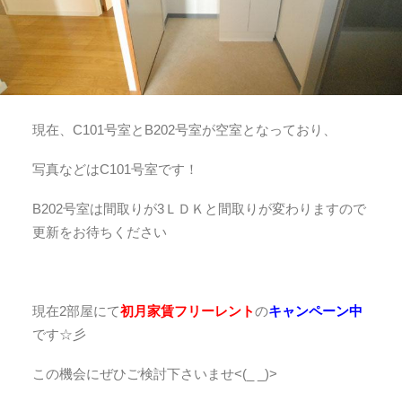
現在、C101号室とB202号室が空室となっており、
写真などはC101号室です！
B202号室は間取りが3ＬＤＫと間取りが変わりますので
更新をお待ちください
現在2部屋にて
初月家賃フリーレント
の
キャンペーン中
です☆彡
この機会にぜひご検討下さいませ<(_ _)>