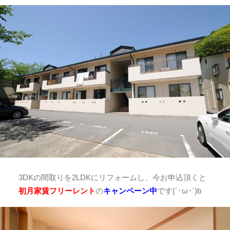
3DKの間取りを2LDKにリフォームし、今お申込頂くと
初月家賃フリーレント
の
キャンペーン中
です(`･ω･´)b