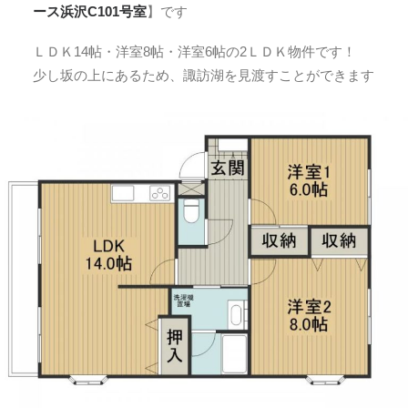
ース浜沢C101号室
】です
ＬＤＫ14帖・洋室8帖・洋室6帖の2ＬＤＫ物件です！
少し坂の上にあるため、諏訪湖を見渡すことができます