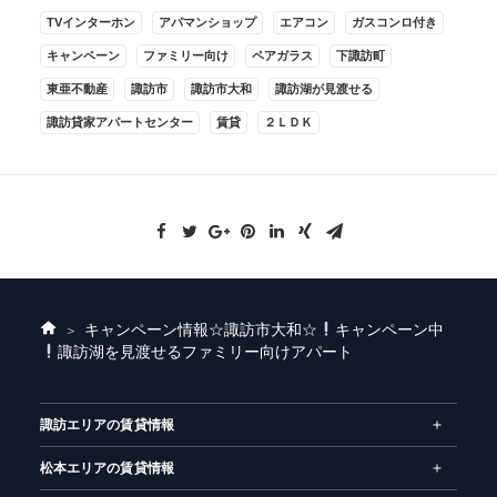
TVインターホン
アパマンショップ
エアコン
ガスコンロ付き
キャンペーン
ファミリー向け
ペアガラス
下諏訪町
東亜不動産
諏訪市
諏訪市大和
諏訪湖が見渡せる
諏訪貸家アパートセンター
賃貸
２ＬＤＫ
キャンペーン情報
☆諏訪市大和☆
キャンペーン中
ホ
諏訪湖を見渡せるファミリー向けアパート
ー
ム
諏訪エリアの賃貸情報
松本エリアの賃貸情報