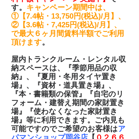
す。
キャンペーン期間中は、
①【7.4帖・13,750円(税込)/月】、
②【3.6帖・7,425円(税込)/月】、
で最大６ヶ月間賃料半額でご利用
頂けます
。
屋内トランクルーム・レンタル収
納スペースは、『季節用品の収
納』、『夏用・冬用タイヤ置き
場』、『資材・道具置き場』、
『本・書籍類の保管』『自宅のリ
フォーム・建替え期間の家財置き
場』『使わなくなった家財置き
場』等に利用できます。ご内見も
可能ですのでご希望のお客様は
ア
パマンショップ岡谷店
【
０２６６