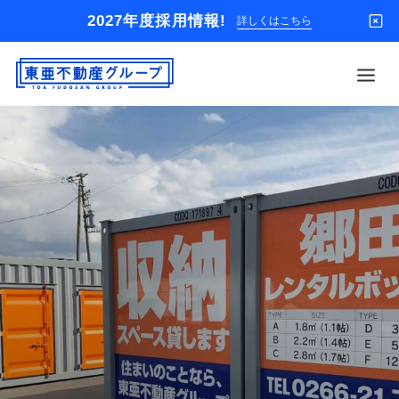
2027年度採用情報!
詳しくはこちら
借りる
買う
店舗
オーナー様
入居者様専用
解約のお申込み
企業情報
お問い合わせ