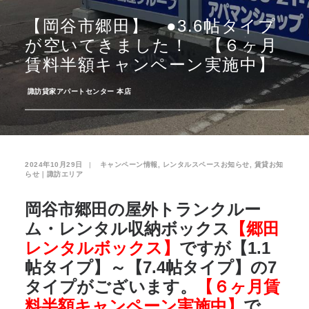
【岡谷市郷田】 ●3.6帖タイプ
お気に入り
閲覧履歴
が空いてきました！ 【６ヶ月
賃料半額キャンペーン実施中】
­
諏訪貸家アパートセンター 本店
2024年10月29日
|
­
キャンペーン情報
,
レンタルスペースお知らせ
,
賃貸お知
らせ｜諏訪エリア
岡谷市郷田の屋外トランクルー
ム・レンタル収納ボックス
【郷田
レンタルボックス】
ですが【1.1
帖タイプ】～【7.4帖タイプ】の7
タイプがございます。
【６ヶ月賃
料半額キャンペーン実施中】
で