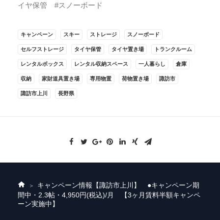
イヤ保管 #スノーボード
キャンペーン
スキー
ストレージ
スノーボード
セルフストレージ
タイヤ保管
タイヤ置き場
トランクルーム
レンタルボックス
レンタル収納スペース
一人暮らし
倉庫
収納
家財道具置き場
専用物置
荷物置き場
諏訪市
諏訪市上川
長野県
キャンペーン情報
【諏訪市上川】 ●キャンペーン期
ホ
間中・2.3帖・4,950円(税込)/月 【3ヶ月賃料半額キャンペ
ー
ーン実施中】
ム