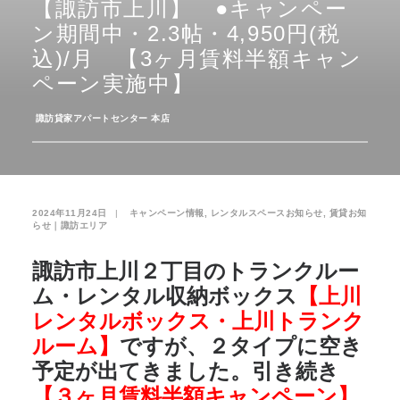
【諏訪市上川】 ●キャンペー
ン期間中・2.3帖・4,950円(税
お気に入り
閲覧履歴
込)/月 【3ヶ月賃料半額キャン
ペーン実施中】
­
諏訪貸家アパートセンター 本店
2024年11月24日
|
­
キャンペーン情報
,
レンタルスペースお知らせ
,
賃貸お知
らせ｜諏訪エリア
諏訪市上川２丁目のトランクルー
ム・レンタル収納ボックス
【上川
レンタルボックス・上川トランク
ルーム】
ですが、２タイプに空き
予定が出てきました。引き続き
【３ヶ月賃料半額キャンペーン】