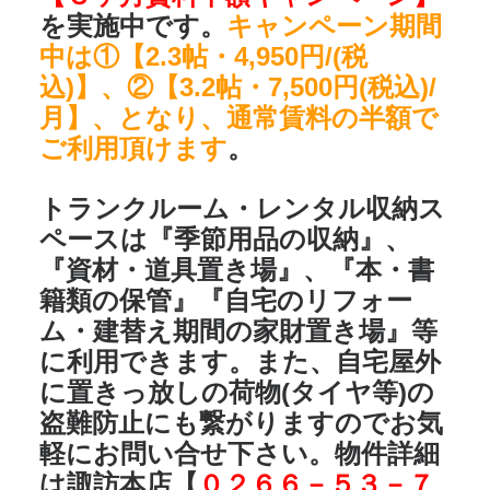
を実施中です。
キャンペーン期間
中は①【2.3帖・4,950円/(税
込)】、②【3.2帖・7,500円(税込)/
月】、となり、通常賃料の半額で
ご利用頂けます
。
トランクルーム・レンタル収納ス
ペースは
『季節用品の収納』、
『資材・道具置き場』、『本・書
籍類の保管』『自宅のリフォー
ム・建替え期間の家財置き場』
等
に利用できます。また、自宅屋外
に置きっ放しの荷物(タイヤ等)の
盗難防止にも繋がりますのでお気
軽にお問い合せ下さい。物件詳細
は
諏訪本店
【
０２６６－５３－７