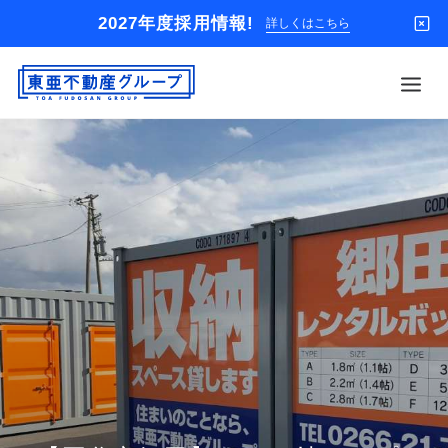
2027年度採用情報!
詳しくはこちら
借りる
買う
店舗
オーナー様
入居者様専用
解約のお申込み
企業情報
お問い合わせ