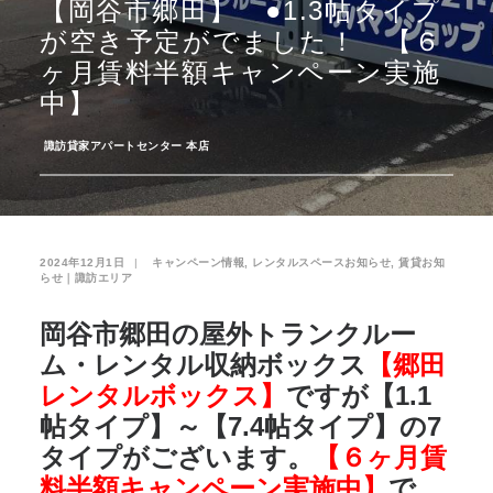
【岡谷市郷田】 ●1.3帖タイプ
が空き予定がでました！ 【６
お気に入り
閲覧履歴
ヶ月賃料半額キャンペーン実施
中】
­
諏訪貸家アパートセンター 本店
2024年12月1日
|
­
キャンペーン情報
,
レンタルスペースお知らせ
,
賃貸お知
らせ｜諏訪エリア
岡谷市郷田の屋外トランクルー
ム・レンタル収納ボックス
【郷田
レンタルボックス】
ですが【1.1
帖タイプ】～【7.4帖タイプ】の7
タイプがございます。
【６ヶ月賃
料半額キャンペーン実施中】
で