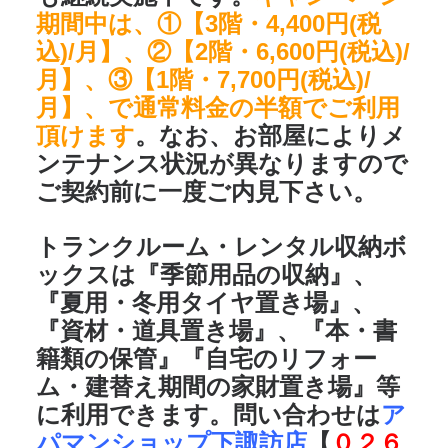
期間中は、①【3階・4,400円(税
込)/月】、②【2階・6,600円(税込)/
月】、③【1階・7,700円(税込)/
月】、で通常料金の半額でご利用
頂けます
。なお、お部屋によりメ
ンテナンス状況が異なりますので
ご契約前に一度ご内見下さい。
トランクルーム・レンタル収納ボ
ックスは
『季節用品の収納』、
『夏用・冬用タイヤ置き場』、
『資材・道具置き場』、『本・書
籍類の保管』『自宅のリフォー
ム・建替え期間の家財置き場』
等
に利用できます。問い合わせは
ア
パマンショップ下諏訪店
【
０２６