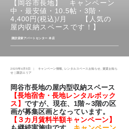
【岡谷市長地】 キャンペーン
中・最安値・10.5帖・3階・
お気に入り
閲覧履歴
4,400円(税込)/月 【人気の
屋内収納スペースです！】
­
諏訪貸家アパートセンター 本店
2025年4月5日
|
­
キャンペーン情報
,
レンタルスペースお知らせ
,
賃貸お知ら
せ｜諏訪エリア
岡谷市長地の屋内型収納スペース
【長地宿舎・長地レンタルボック
ス】
ですが、現在、1階～3階の区
画が募集区画となっています。
【３カ月賃料半額キャンペーン】
も継続実施中です。
キャンペーン