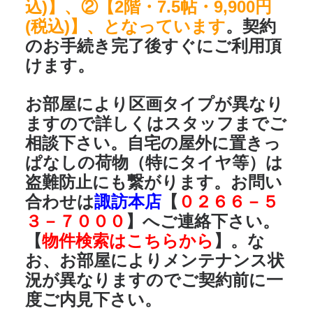
込)】、②【2階・7.5帖・9,900円
(税込)】、となっています
。契約
のお手続き完了後すぐにご利用頂
けます。
お部屋により区画タイプが異なり
ますので詳しくはスタッフまでご
相談下さい。自宅の屋外に置きっ
ぱなしの荷物（特にタイヤ等）は
盗難防止にも繋がります。お問い
合わせは
諏訪本店
【
０２６６－５
３－７０００
】へご連絡下さい。
【
物件検索はこちらから
】。な
お、お部屋によりメンテナンス状
況が異なりますのでご契約前に一
度ご内見下さい。