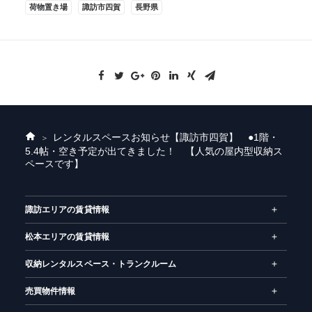
荷物置き場
諏訪市四賀
長野県
レンタルスペースお知らせ
【諏訪市四賀】 ●1階・
ホ
5.4帖・空き予定が出てきました！ 【人気の屋内型収納ス
ー
ペースです】
ム
諏訪エリアの賃貸情報
松本エリアの賃貸情報
収納レンタルスペース・トランクルーム
売買物件情報