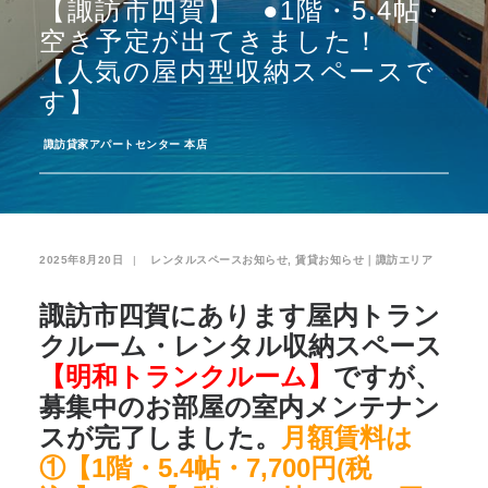
【諏訪市四賀】 ●1階・5.4帖・
空き予定が出てきました！
お気に入り
閲覧履歴
【人気の屋内型収納スペースで
す】
­
諏訪貸家アパートセンター 本店
2025年8月20日
|
­
レンタルスペースお知らせ
,
賃貸お知らせ｜諏訪エリア
諏訪市四賀にあります屋内トラン
クルーム・レンタル収納スペース
【明和トランクルーム】
ですが、
募集中のお部屋の室内メンテナン
スが完了しました。
月額賃料は
①【1階・5.4帖・7,700円(税