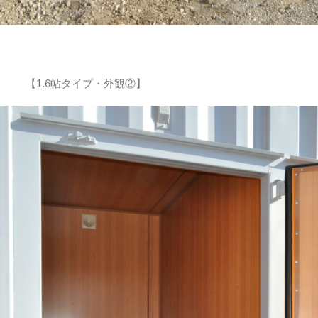
【1.6帖タイプ・外観②】