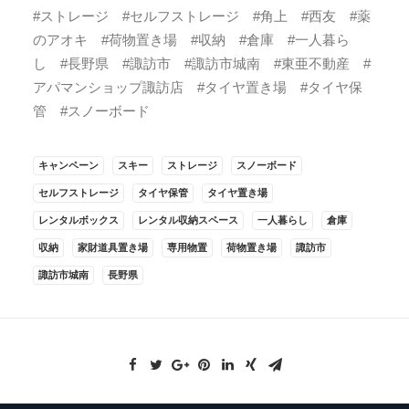
#ストレージ #セルフストレージ #角上 #西友 #薬
のアオキ #荷物置き場 #収納 #倉庫 #一人暮ら
し #長野県 #諏訪市 #諏訪市城南 #東亜不動産 #
アパマンショップ諏訪店 #タイヤ置き場 #タイヤ保
管 #スノーボード
キャンペーン
スキー
ストレージ
スノーボード
セルフストレージ
タイヤ保管
タイヤ置き場
レンタルボックス
レンタル収納スペース
一人暮らし
倉庫
収納
家財道具置き場
専用物置
荷物置き場
諏訪市
諏訪市城南
長野県