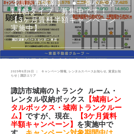
【諏訪市城南】 ●一番小さな
1.1帖タイプ・募集中です！
お気に入り
閲覧履歴
【3ヶ月賃料半額キャンペーン
実施中】
­
諏訪貸家アパートセンター 本店
2025年8月26日
|
­
キャンペーン情報
,
レンタルスペースお知らせ
,
賃貸お知
らせ｜諏訪エリア
諏訪市城南のトランク ルーム・
レンタル収納ボックス
【城南レン
タルボックス・城南トランクルー
ム】
ですが、現在、
【3ケ月賃料
半額キャンペーン】
を実施中で
す。
キャンペーン対象期間中は