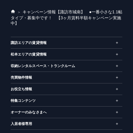
キャンペーン情報
【諏訪市城南】 ●一番小さな1.1帖
ホ
タイプ・募集中です！ 【3ヶ月賃料半額キャンペーン実施
ー
中】
ム
諏訪エリアの賃貸情報
松本エリアの賃貸情報
収納レンタルスペース・トランクルーム
売買物件情報
お役立ち情報
特集コンテンツ
オーナーのみなさまへ
入居者様専用