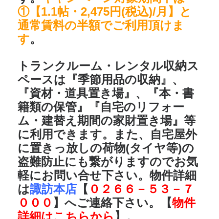
①【1.1帖・2,475円(税込)/月】と
通常賃料の半額でご利用頂けま
す
。
トランクルーム・レンタル収納ス
ペースは
『季節用品の収納』、
『資材・道具置き場』、『本・書
籍類の保管』『自宅のリフォー
ム・建替え期間の家財置き場』
等
に利用できます。また、自宅屋外
に置きっ放しの荷物(タイヤ等)の
盗難防止にも繋がりますのでお気
軽にお問い合せ下さい。物件詳細
は
諏訪本店
【
０２６６－５３－７
０００
】へご連絡下さい。【
物件
詳細はこちらから
】。