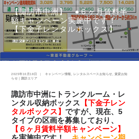
【諏訪市中洲】 ●６ヶ月賃料半
お気に入り
閲覧履歴
額キャンペーン実施中です！
【下金子レンタルボックス】
­
諏訪貸家アパートセンター 本店
2025年10月18日
|
­
キャンペーン情報
,
レンタルスペースお知らせ
,
賃貸お知
らせ｜諏訪エリア
諏訪市中洲にトランクルーム・レ
ンタル収納ボックス
【下金子レン
タルボックス】
ですが、現在、5
タイプの区画を募集しており、
【６ヶ月賃料半額キャンペーン】
を実施中です！。
キャンペーン期