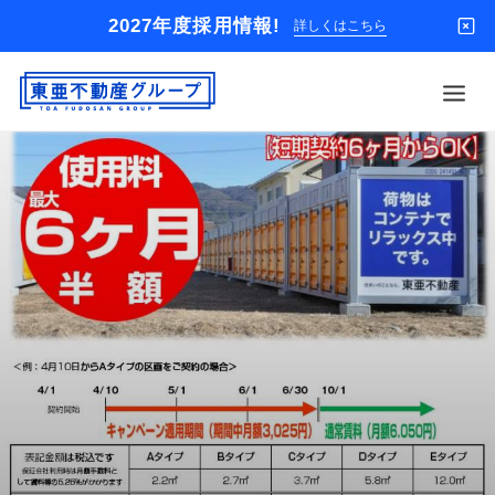
2027年度採用情報!
詳しくはこちら
借りる
買う
店舗
オーナー様
入居者様専用
解約のお申込み
企業情報
お問い合わせ