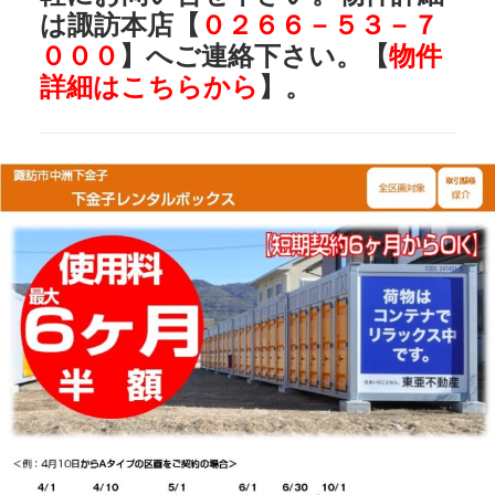
は
諏訪本店
【
０２６６－５３－７
０００
】へご連絡下さい。【
物件
詳細はこちらから
】。