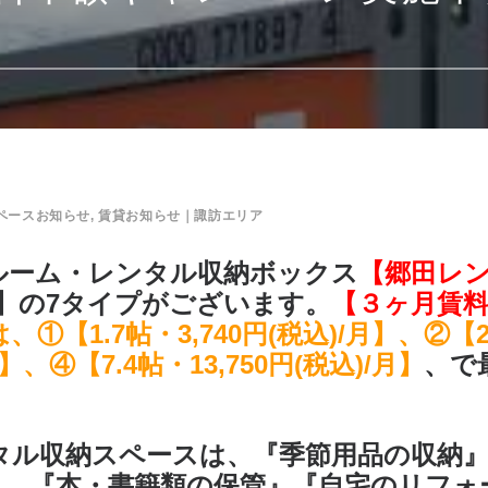
ペースお知らせ
,
賃貸お知らせ｜諏訪エリア
ルーム・レンタル収納ボックス
【郷田レ
プ】の7タイプがございます。
【３ヶ月賃
【1.7帖・3,740円(税込)/月】、②【2.
月】、④【7.4帖・13,750円(税込)/月】
、で
タル収納スペースは、『季節用品の収納』
』、『本・書籍類の保管』『自宅のリフォ