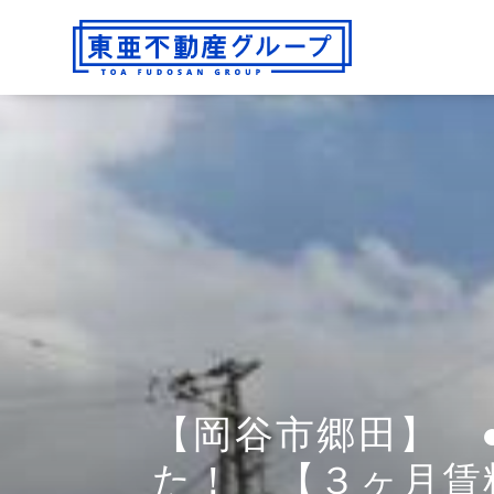
【岡谷市郷田】 
た！ 【３ヶ月賃