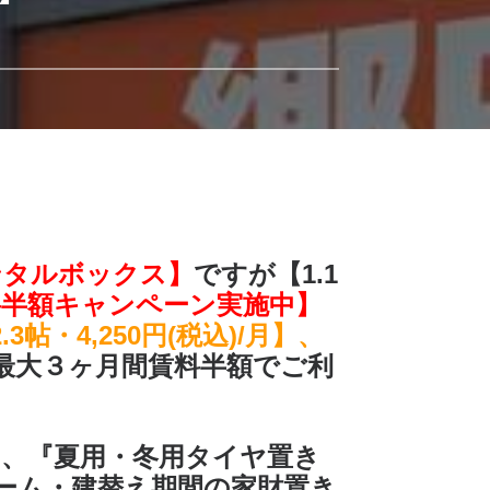
ンタルボックス】
ですが【1.1
料半額キャンペーン実施中】
3帖・4,250円(税込)/月】、
最大３ヶ月間賃料半額でご利
、『夏用・冬用タイヤ置き
ーム・建替え期間の家財置き