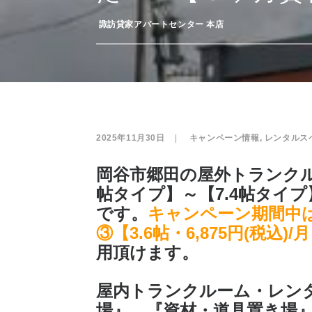
­
諏訪貸家アパートセンター 本店
2025年11月30日
|
­
キャンペーン情報
,
レンタルス
岡谷市郷田の屋外トランク
帖タイプ】～【7.4帖タイ
です。
キャンペーン期間中は、①
③【3.6帖・6,875円(税込)/
用頂けます。
屋内トランクルーム・レン
場』、『資材・道具置き場