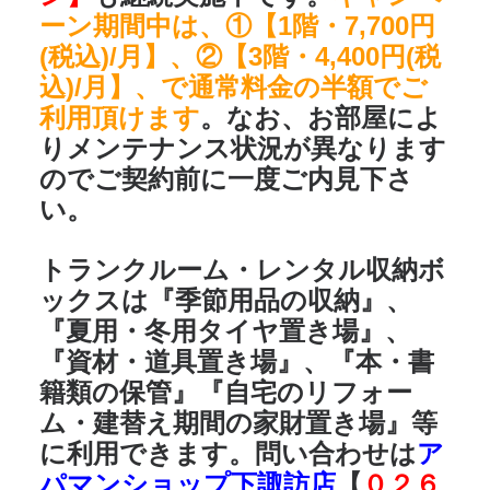
ーン期間中は、①【1階・7,700円
(税込)/月】、②【3階・4,400円(税
込)/月】、で通常料金の半額でご
利用頂けます
。なお、お部屋によ
りメンテナンス状況が異なります
のでご契約前に一度ご内見下さ
い。
トランクルーム・レンタル収納ボ
ックスは
『季節用品の収納』、
『夏用・冬用タイヤ置き場』、
『資材・道具置き場』、『本・書
籍類の保管』『自宅のリフォー
ム・建替え期間の家財置き場』
等
に利用できます。問い合わせは
ア
パマンショップ下諏訪店
【
０２６