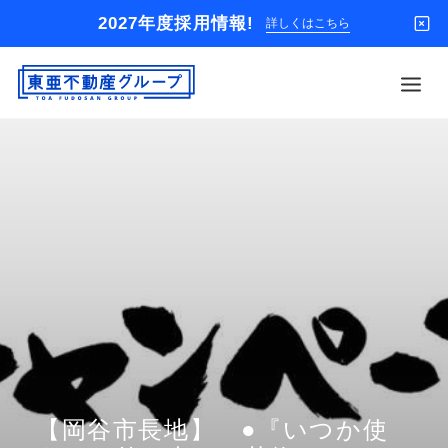
2027年度採用情報!
詳しくはこちら
借りる
買う
店舗
オーナー様
入居者様専用
解約のお申込み
企業情報
お問い合わせ
【岡谷市長地】 ●『いつか使