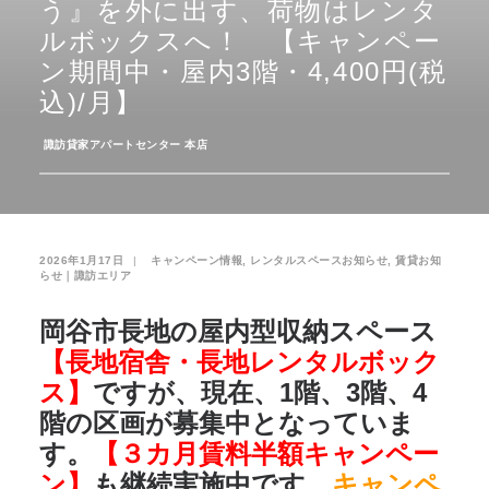
う』を外に出す、荷物はレンタ
ルボックスへ！ 【キャンペー
お気に入り
閲覧履歴
ン期間中・屋内3階・4,400円(税
込)/月】
­
諏訪貸家アパートセンター 本店
2026年1月17日
|
­
キャンペーン情報
,
レンタルスペースお知らせ
,
賃貸お知
らせ｜諏訪エリア
岡谷市長地の屋内型収納スペース
【長地宿舎・長地レンタルボック
ス】
ですが、現在、1階、3階、4
階の区画が募集中となっていま
す。
【３カ月賃料半額キャンペー
ン】
も継続実施中です。
キャンペ