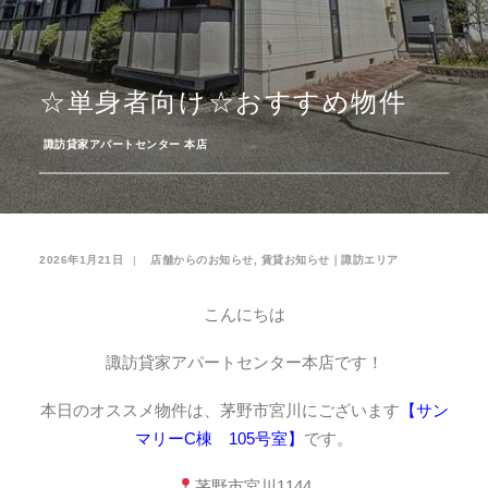
お気に入り
閲覧履歴
☆単身者向け☆おすすめ物件
­
諏訪貸家アパートセンター 本店
2026年1月21日
|
­
店舗からのお知らせ
,
賃貸お知らせ｜諏訪エリア
こんにちは
諏訪貸家アパートセンター本店です！
本日のオススメ物件は、茅野市宮川にございます
【
サン
マリーC棟 105号室
】
です。
茅野市宮川1144