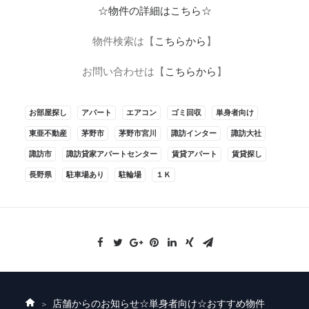
☆物件の詳細はこちら☆
物件検索は【
こちらから
】
お問い合わせは【
こちらから
】
お部屋探し
アパート
エアコン
ゴミ回収
単身者向け
東亜不動産
茅野市
茅野市宮川
諏訪インター
諏訪大社
諏訪市
諏訪貸家アパートセンター
賃貸アパート
賃貸探し
長野県
駐車場あり
駐輪場
１Ｋ
店舗からのお知らせ
☆単身者向け☆おすすめ物件
ホ