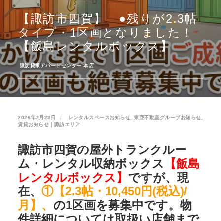
【諏訪市四賀】 ●残りが2.3帖
お気に入り
閲覧履歴
タイプ・1区画となりました！
【飯島レンタルボックス】
­
諏訪貸家アパートセンター 本店
2026年2月23日
|
­
レンタルスペースお知らせ
,
東亜不動産グループお知らせ
,
賃貸お知らせ｜諏訪エリア
諏訪市四賀の屋外トランクルー
ム・レンタル収納ボックス
【飯島
レンタルボックス】
ですが、現
在、
①【2.3帖・10,450円(税込)/
月】、
の1区画を募集中です。物
件詳細については取扱い店舗まで