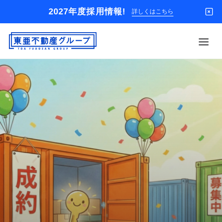
2027年度採用情報!
詳しくはこちら
借りる
買う
店舗
オーナー様
入居者様専用
解約のお申込み
企業情報
お問い合わせ