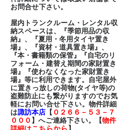
お問合せ下さい。
屋内トランクルーム・レンタル収
納スペースは、
『季節用品の収
納』、『夏用・冬用タイヤ置き
場』、『資材・道具置き場』、
『本・書籍類の保管』『自宅のリ
フォーム・建替え期間の家財置き
場』『使わなくなった家財置き
場』
等に利用できます。自宅屋外
に置きっ放しの荷物(タイヤ等)の
盗難防止にも繋がりますのでお気
軽にお問い合せ下さい。物件詳細
は
諏訪本店
【
０２６６－５３－７
０００
】へご連絡下さい。【
物件
詳細はこちらから
】。