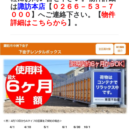
は
諏訪本店
【
０２６６－５３－７
０００
】へご連絡下さい。【
物件
詳細はこちらから
】。