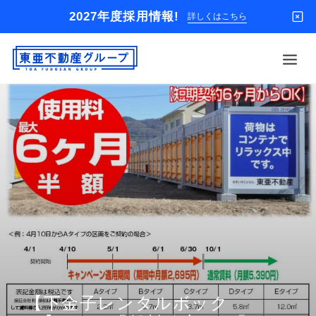
2027年度採用情報!
詳しくはこちら
借りる
買う
店舗
オーナー様
入居者様専用
解約のお申込み
企業情報
お問い合わせ
【下金子レンタルボック