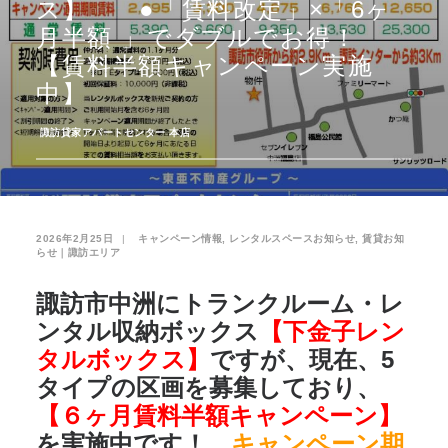
ス】 ●「賃料改定」×「6ヶ
月半額 」でダブルでお得！
お気に入り
閲覧履歴
【賃料半額キャンペーン実施
中】
­
諏訪貸家アパートセンター 本店
2026年2月25日
|
­
キャンペーン情報
,
レンタルスペースお知らせ
,
賃貸お知
らせ｜諏訪エリア
諏訪市中洲にトランクルーム・レ
ンタル収納ボックス
【下金子レン
タルボックス】
ですが、現在、5
タイプの区画を募集しており、
【６ヶ月賃料半額キャンペーン】
を実施中です！。
キャンペーン期