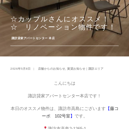
お気に入り
閲覧履歴
☆カップルさんにオススメ！
☆ リノベーション物件です！
­
諏訪貸家アパートセンター 本店
2026年5月8日
|
­
店舗からのお知らせ
,
賃貸お知らせ｜諏訪エリア
こんにちは
諏訪貸家アパートセンター本店です！
本日のオススメ物件は、諏訪市高島にございます
【
藤コ
ーポ 102号室
】
です。
諏訪市高島2-1265-1