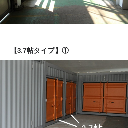
【3.7帖タイプ】①