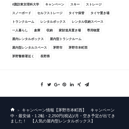
#諏訪東京理科大学
キャンペーン
スキー
ストレージ
スノーボード
セルフストレージ
タイヤ保管
タイヤ置き場
トランクルーム
レンタルボックス
レンタル収納スペース
一人暮らし
倉庫
収納
家財道具置き場
専用物置
屋内レンタルボックス
屋内型トランクルーム
屋内型レンタルスペース
茅野市
茅野市本町西
茅野警察署近く
長野県
キャンペーン情報
【茅野市本町西】 キャンペーン
ホ
中・最安値・1.2帖・2,250円(税込)/月・空き予定が出てき
ー
ました！ 【人気の屋内型レンタルボックス】
ム