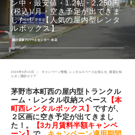
ン中・最安値・1.2帖・2,250円
(税込)/月・空き予定が出てきま
お気に入り
閲覧履歴
した！ 【人気の屋内型レンタ
ルボックス】
­
諏訪貸家アパートセンター 本店
2026年5月13日
|
­
キャンペーン情報
,
レンタルスペースお知らせ
,
賃貸お知
らせ｜諏訪エリア
茅野市本町西の屋内型トランクル
ーム・レンタル収納スペース
【本
町西レンタルボックス】
ですが、
２区画に空き予定が出てきまし
た！。
【3カ月賃料半額キャンペ
ーン】
で、
キャンペーン適用期間