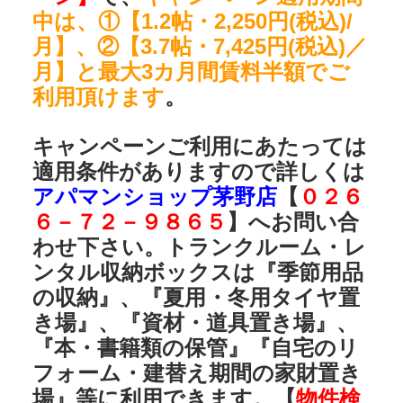
中は、①【1.2帖・2,250円(税込)/
月】、②【3.7帖・7,425円(税込)／
月】と最大3カ月間賃料半額でご
利用頂けます
。
キャンペーンご利用にあたっては
適用条件がありますので詳しくは
アパマンショップ茅野店
【
０２６
６－７２－９８６５
】へお問い合
わせ下さい。トランクルーム・レ
ンタル収納ボックスは
『季節用品
の収納』、『夏用・冬用タイヤ置
き場』、『資材・道具置き場』、
『本・書籍類の保管』『自宅のリ
フォーム・建替え期間の家財置き
場』
等に利用できます。【
物件検