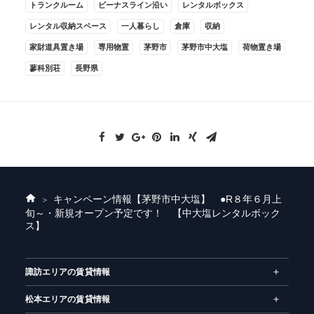
トランクルーム
ビーナスライン沿い
レンタルボックス
レンタル収納スペース
一人暮らし
倉庫
収納
家財道具置き場
専用物置
茅野市
茅野市中大塩
荷物置き場
蓼科別荘
長野県
キャンペーン情報
【茅野市中大塩】 ●R８年６月上
ホ
旬～・新規オープン予定です！ 【中大塩レンタルボック
ー
ス】
ム
諏訪エリアの賃貸情報
松本エリアの賃貸情報