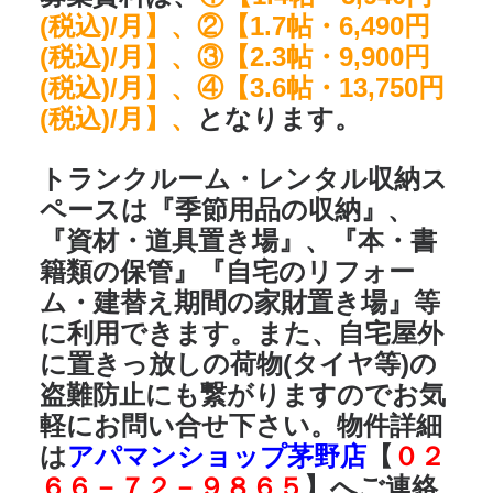
(税込)/月】、②【1.7帖・6,490円
(税込)/月】、③【2.3帖・9,900円
(税込)/月】、④【3.6帖・13,750円
(税込)/月】、
となります。
トランクルーム・レンタル収納ス
ペースは
『季節用品の収納』、
『資材・道具置き場』、『本・書
籍類の保管』『自宅のリフォー
ム・建替え期間の家財置き場』
等
に利用できます。また、自宅屋外
に置きっ放しの荷物(タイヤ等)の
盗難防止にも繋がりますのでお気
軽にお問い合せ下さい。物件詳細
は
アパマンショップ茅野店
【
０２
６６－７２－９８６５
】へご連絡