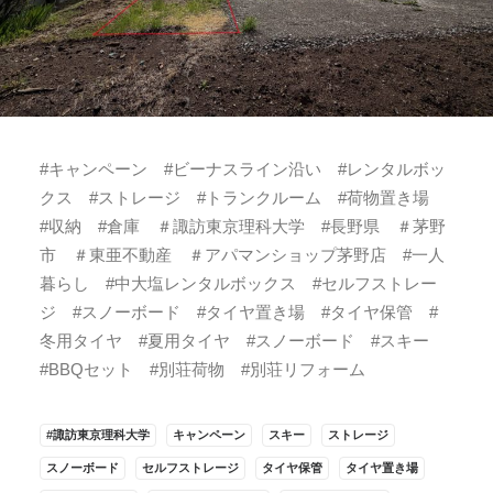
#キャンペーン #ビーナスライン沿い #レンタルボッ
クス #ストレージ #トランクルーム #荷物置き場
#収納 #倉庫 ＃諏訪東京理科大学 #長野県 ＃茅野
市 ＃東亜不動産 ＃アパマンショップ茅野店 #一人
暮らし #中大塩レンタルボックス #セルフストレー
ジ #スノーボード #タイヤ置き場 #タイヤ保管 #
冬用タイヤ #夏用タイヤ #スノーボード #スキー
#BBQセット #別荘荷物 #別荘リフォーム
#諏訪東京理科大学
キャンペーン
スキー
ストレージ
スノーボード
セルフストレージ
タイヤ保管
タイヤ置き場