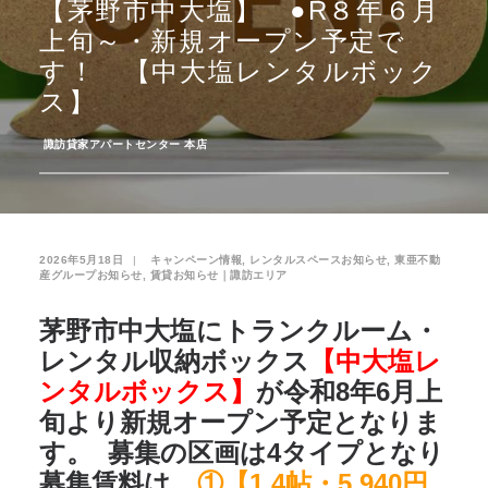
【茅野市中大塩】 ●R８年６月
上旬～・新規オープン予定で
お気に入り
閲覧履歴
す！ 【中大塩レンタルボック
ス】
­
諏訪貸家アパートセンター 本店
2026年5月18日
|
­
キャンペーン情報
,
レンタルスペースお知らせ
,
東亜不動
産グループお知らせ
,
賃貸お知らせ｜諏訪エリア
茅野市中大塩にトランクルーム・
レンタル収納ボックス
【中大塩レ
ンタルボックス】
が令和8年6月上
旬より新規オープン予定となりま
す。 募集の区画は4タイプとなり
募集賃料は、
①【1.4帖・5,940円