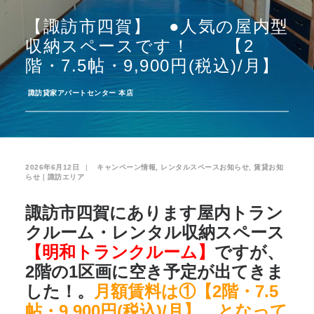
【諏訪市四賀】 ●人気の屋内型
お気に入り
閲覧履歴
収納スペースです！ 【2
階・7.5帖・9,900円(税込)/月】
­
諏訪貸家アパートセンター 本店
2026年6月12日
|
­
キャンペーン情報
,
レンタルスペースお知らせ
,
賃貸お知
らせ｜諏訪エリア
諏訪市四賀にあります屋内トラン
クルーム・レンタル収納スペース
【明和トランクルーム】
ですが、
2階の1区画に空き予定が出てきま
した！。
月額賃料は①【2階・7.5
帖・9,900円(税込)/月】、となって