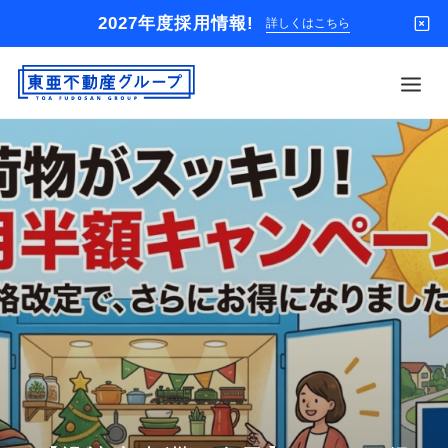
2027年度採用情報!
詳しくはこちら
借りる
買う
店舗
オーナー様
入居者様専用
解約のお申込み
企業情報
お問い合わせ