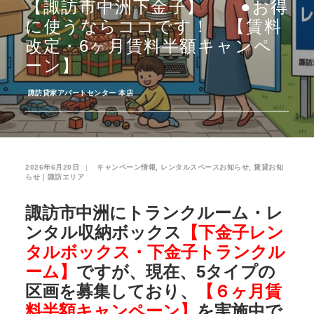
【諏訪市中洲下金子】 ●お得
に使うならココです！ 【賃料
お気に入り
閲覧履歴
改定・6ヶ月賃料半額キャンペ
ーン】
­
諏訪貸家アパートセンター 本店
2026年6月20日
|
­
キャンペーン情報
,
レンタルスペースお知らせ
,
賃貸お知
らせ｜諏訪エリア
諏訪市中洲にトランクルーム・レ
ンタル収納ボックス
【下金子レン
タルボックス・下金子トランクル
ーム】
ですが、現在、5タイプの
区画を募集しており、
【６ヶ月賃
料半額キャンペーン】
を実施中で