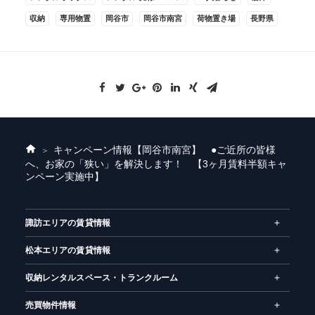
収納
専用物置
岡谷市
岡谷市南宮
荷物置き場
長野県
キャンペーン情報
【岡谷市南宮】 ●ご近所の皆様
ホ
へ、お家の「狭い」を解決します！ 【3ヶ月賃料半額キャ
ー
ンペーン実施中】
ム
諏訪エリアの賃貸情報
松本エリアの賃貸情報
収納レンタルスペース・トランクルーム
売買物件情報