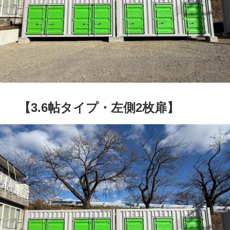
【3.6帖タイプ・左側2枚扉】