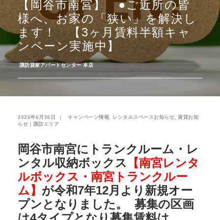
【岡谷市南宮】 ●ご近所の皆
様へ、お家の「狭い」を解決し
お気に入り
閲覧履歴
ます！ 【3ヶ月賃料半額キャ
ンペーン実施中】
­
諏訪貸家アパートセンター 本店
2026年6月26日
|
­
キャンペーン情報
,
レンタルスペースお知らせ
,
賃貸お知
らせ｜諏訪エリア
岡谷市南宮にトランクルーム・レ
ンタル収納ボックス
【南宮レンタ
ルボックス・南宮トランクルー
ム】
が令和7年12月より新規オー
プンとなりました。 募集の区画
は4タイプとなり募集賃料は、