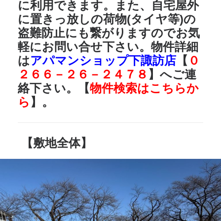
に利用できます。また、自宅屋外
に置きっ放しの荷物(タイヤ等)の
盗難防止にも繋がりますのでお気
軽にお問い合せ下さい。物件詳細
は
アパマンショップ下諏訪店
【
０
２６６－２６－２４７８
】へご連
絡下さい。【
物件検索はこちらか
ら
】。
【敷地全体】