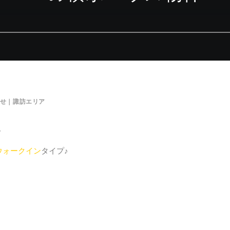
せ｜諏訪エリア
。
ウォークイン
タイプ♪