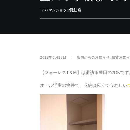
­
アパマンショップ諏訪店
2018年6月13日
|
­
店舗からのお知らせ
,
賃貸お知ら
【フォーレスT＆M】は諏訪市豊田の2DKです
オール洋室の物件で、収納は広くてうれしい