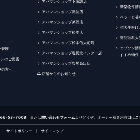
アパマンショップ下諏訪店
新築物件情
アパマンショップ諏訪店
ペットと暮
アパマンショップ茅野店
信大生向け
アパマンショップ松本店
諏訪理科大
アパマンショップ松本信大前店
エプソン情
ン管理
アパマンショップ塩尻北インター店
すすめ物件
ションのご提案
アパマンショップ塩尻高出店
中の方へ
店舗からのお知らせ
266-53-7008
、または
問い合わせ
フォーム
よりどうぞ。オーナー様専用窓口は
こ
|
サイトポリシー
|
サイトマップ