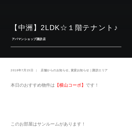
お気に入り
閲覧履歴
【中洲】2LDK☆１階テナント♪
­
アパマンショップ諏訪店
2018年7月15日
|
­
店舗からのお知らせ
,
賃貸お知らせ｜諏訪エリア
本日のおすすめ物件は
【横山コーポ】
です！
このお部屋はサンルームがあります！