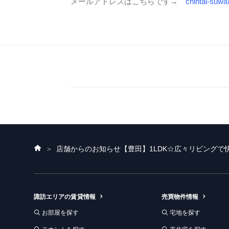
メールアドレスはこちらです→
chintai-suwa
ホ
店舗からのお知らせ
【豊田】1LDK☆広々リビングで
ー
ム
諏訪エリアの賃貸情報
売買物件情報
お部屋を探す
宅地を探す