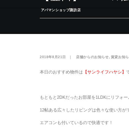
­
アパマンショップ諏訪店
2018年8月21日
|
­
店舗からのお知らせ
,
賃貸お知ら
本日のおすすめ物件は
【サンライフハヤシ】
もともと2DKだったお部屋を1LDKにリフォ
12帖ある広々したリビングは色々な使い方が
エアコンも付いているので快適です！