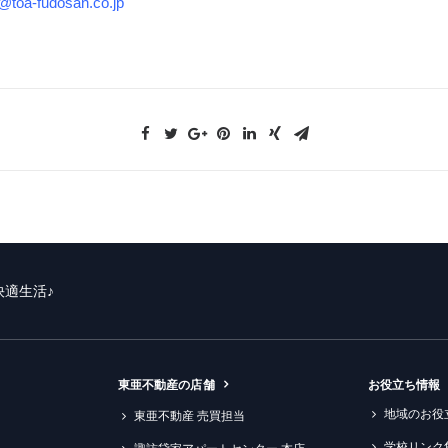
@toa-fudosan.co.jp
快適生活♪
東亜不動産の店舗
お役立ち情報
地域のお役
東亜不動産 売買担当
学校リンク