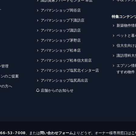
諏訪貸家アパートセンター 本店
す
アパマンショップ岡谷店
特集コンテン
アパマンショップ下諏訪店
新築物件情
アパマンショップ諏訪店
ペットと暮
アパマンショップ茅野店
信大生向け
アパマンショップ松本店
諏訪理科大
アパマンショップ松本信大前店
エプソン情
ン管理
アパマンショップ塩尻北インター店
すすめ物件
ションのご提案
アパマンショップ塩尻高出店
中の方へ
店舗からのお知らせ
266-53-7008
、または
問い合わせ
フォーム
よりどうぞ。オーナー様専用窓口は
こ