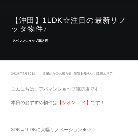
お気に入り
閲覧履歴
【沖田】1LDK☆注目の最新リノ
ッタ物件♪
­
アパマンショップ諏訪店
2019年5月10日
|
­
店舗からのお知らせ
,
賃貸お知らせ｜諏訪エリア
こんにちは、アパマンショップ諏訪店です！
本日のおすすめ物件は
【シオン アイ】
です！
3DK→1LDKに大幅リノベーション★☆