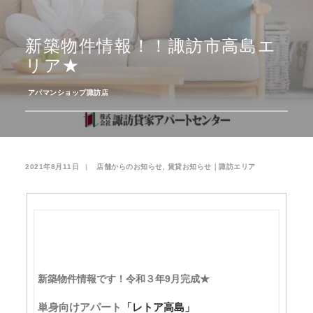
お気に入り
閲覧履歴
新築物件情報！！諏訪市高島エ
リア★
­
アパマンショップ諏訪店
2021年8月11日
|
­
店舗からのお知らせ
,
賃貸お知らせ｜諏訪エリア
新築物件情報です！令和３年9月完成★
単身向けアパート
「レトア高島」